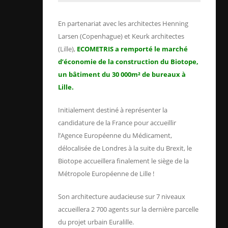
En partenariat avec les architectes Henning
Larsen (Copenhague) et Keurk architectes
(Lille),
ECOMETRIS a remporté le marché
d’économie de la construction du Biotope,
un bâtiment du 30 000m² de bureaux à
Lille.
Initialement destiné à représenter la
candidature de la France pour accueillir
l’Agence Européenne du Médicament,
délocalisée de Londres à la suite du Brexit, le
Biotope accueillera finalement le siège de la
Métropole Européenne de Lille !
Son architecture audacieuse sur 7 niveaux
accueillera 2 700 agents sur la dernière parcelle
du projet urbain Euralille.