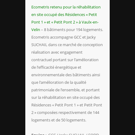
Ecometris retenu pour la réhabilitation
en site occupé des Résidences « Petit
Pont 1 » et « Petit Pont 2 » à Vaulx-en-
Velin
– 8 bâtiments pour 194 logements.
Ecometris accompagne GCC et Jacky
SUCHAIL dans ce marché de conception
réalisation avec engagement
contractuel portant sur l’amélioration
de l’efficacité énergétique et
environnementale des bâtiments ainsi
que l’amélioration de la qualité
patrimoniale de l’ensemble, et portant
sur la réhabilitation en site occupé des
Résidences « Petit Pont 1 » et Petit Pont
2 » composées respectivement de 144
logements et de 50 logements.
Equipe
: GCC / Jacky SUCHAIL / EODD