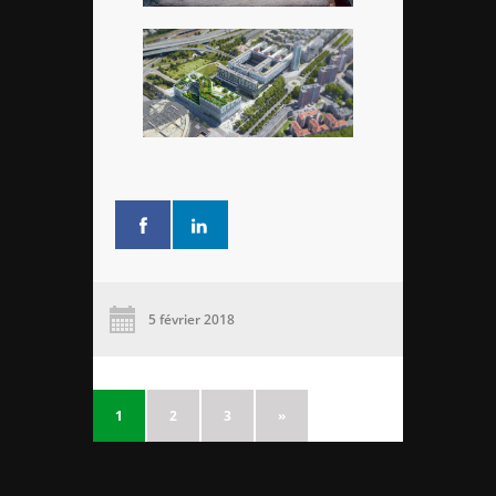
5 février 2018
1
2
3
»