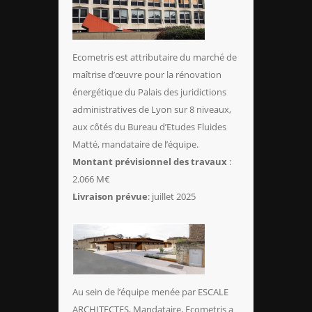
Ecometris est attributaire du marché de
maîtrise d’œuvre pour la rénovation
énergétique du Palais des juridictions
administratives de Lyon sur 8 niveaux,
aux côtés du Bureau d’Etudes Fluides
Matté, mandataire de l’équipe.
Montant prévisionnel des travaux
:
2.066 M€
Livraison prévue
: juillet 2025
Au sein de l’équipe menée par ESCALE
ARCHITECTES, Mandataire, Ecometris a