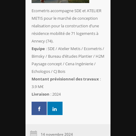
Ecometris accompagne SDE et ATELIER
METIS pour le marché de conception
réalisation pour la construction d’une
résidence mobilité de 71 logements à
Annecy (74).
Equipe
: SDE / Atelier Metis / Ecometris /
Bimsky / Bureau d’études Plantier / H2M
Paysage concept / Cena Ingénierie /
Echologos / CJ Bois
Montant prévisionnel des travaux
:
3.9 M€
Livraison
: 2024
14 novembre 2024