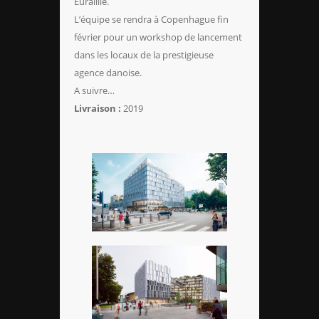
Euralille.
L’équipe se rendra à Copenhague fin
février pour un workshop de lancement
dans les locaux de la prestigieuse
agence danoise.
A suivre…
Livraison :
2019