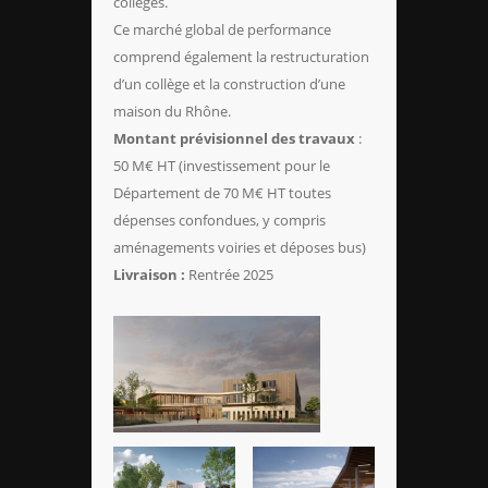
collèges.
Ce marché global de performance
comprend également la restructuration
d’un collège et la construction d’une
maison du Rhône.
Montant prévisionnel des travaux
:
50 M€ HT (investissement pour le
Département de 70 M€ HT toutes
dépenses confondues, y compris
aménagements voiries et déposes bus)
Livraison :
Rentrée 2025