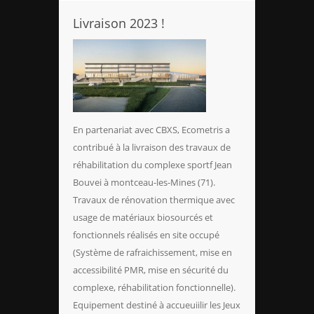
Livraison 2023 !
En partenariat avec CBXS, Ecometris a
contribué à la livraison des travaux de
réhabilitation du complexe sportf Jean
Bouvei à montceau-les-Mines (71).
Travaux de rénovation thermique avec
usage de matériaux biosourcés et
fonctionnels réalisés en site occupé
(Système de rafraichissement, mise en
accessibilité PMR, mise en sécurité du
complexe, réhabilitation fonctionnelle).
Equipement destiné à accueuiilir les Jeux