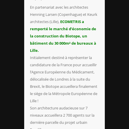
En partenariat avec les architectes
Henning Larsen (Copenhague) et Keurk
architectes (Lille),
ECOMETRIS a
remporté le marché d’économie de
la construction du Biotope, un
bâtiment du 30 000m² de bureaux à
Lille.
Initialement destiné à représenter la
candidature de la France pour accueillir
l’Agence Européenne du Médicament,
délocalisée de Londres à la suite du
Brexit, le Biotope accueillera finalement
le siège de la Métropole Européenne de
Lille !
Son architecture audacieuse sur 7
niveaux accueillera 2 700 agents sur la
dernière parcelle du projet urbain