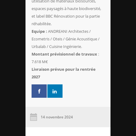
utilisation de matériaux biosourcés,
espaces paysagés à haute biodiversité,
et label BBC Rénovation pour la partie
réhabilitée.
Equipe :
ANDREANI Architectes /
Ecometris / Oteis / Génie Acoustique /
Urbalab / Cuisine Ingénierie.
Montant prévisionnel de travaux
:
7.618 M€
Livraison prévue pour la rentrée
2027
14 novembre 2024