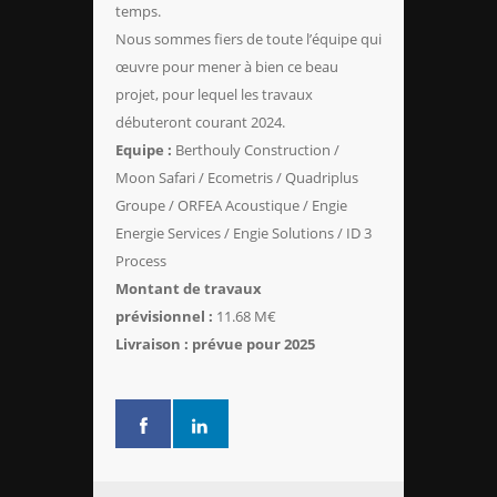
temps.
Nous sommes fiers de toute l’équipe qui
œuvre pour mener à bien ce beau
projet, pour lequel les travaux
débuteront courant 2024.
Equipe :
Berthouly Construction /
Moon Safari / Ecometris / Quadriplus
Groupe / ORFEA Acoustique / Engie
Energie Services / Engie Solutions / ID 3
Process
Montant de travaux
prévisionnel :
11.68 M€
Livraison : prévue pour 2025