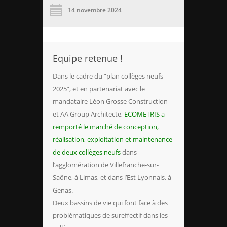
14 novembre 2024
Equipe retenue !
Dans le cadre du “plan collèges neufs
2025”, et en partenariat avec le
mandataire Léon Grosse Construction
et AA Group Architecte,
ECOMETRIS a
remporté le marché de conception,
réalisation, exploitation et maintenance
de deux collèges neufs
dans
l’agglomération de Villefranche-sur-
Saône, à Limas, et dans l’Est Lyonnais, à
Genas.
Deux bassins de vie qui font face à des
problématiques de sureffectif dans les