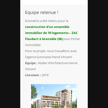
Equipe retenue !
Ecometris a été retenu pour la
construction d’un ensemble
immobilier de 70 logements – ZAC
Flaubert à Grenoble (38)
pour Pichet
Immobilier.
Pour ce projet, nous travaillons avec
l’agence lyonnaise Hervé Vincent.
Equipe
:
Atelier d’Architecture Hervé
Vincent
Livraison :
2019