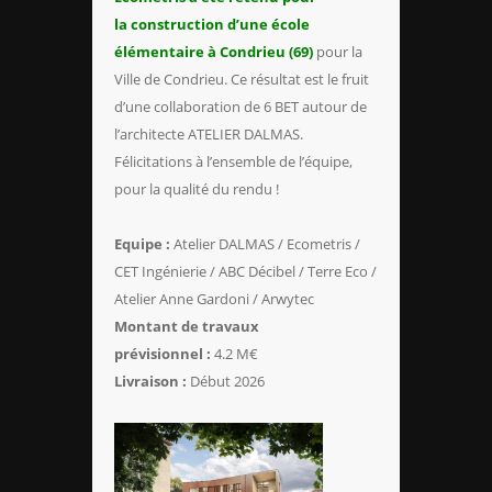
la
construction d’une école
élémentaire à Condrieu (69)
pour la
Ville de Condrieu. Ce résultat est le fruit
d’une collaboration de 6 BET autour de
l’architecte ATELIER DALMAS.
Félicitations à l’ensemble de l’équipe,
pour la qualité du rendu !
Equipe :
Atelier DALMAS / Ecometris /
CET Ingénierie / ABC Décibel / Terre Eco /
Atelier Anne Gardoni / Arwytec
Montant de travaux
prévisionnel :
4.2 M€
Livraison :
Début 2026