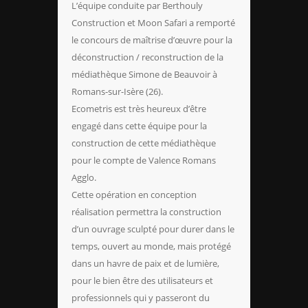
L’équipe conduite par Berthouly
Construction et Moon Safari a remporté
le concours de maîtrise d’œuvre pour la
déconstruction / reconstruction de la
médiathèque Simone de Beauvoir à
Romans-sur-Isère (26).
Ecometris est très heureux d’être
engagé dans cette équipe pour la
construction de cette médiathèque
pour le compte de Valence Romans
Agglo.
Cette opération en conception
réalisation permettra la construction
d’un ouvrage sculpté pour durer dans le
temps, ouvert au monde, mais protégé
dans un havre de paix et de lumière,
pour le bien être des utilisateurs et
professionnels qui y passeront du