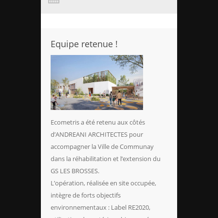
Equipe retenue !
Ecometris a été retenu aux côtés
d’ANDREANI ARCHITECTES pour
accompagner la Ville de Communay
dans la réhabilitation et l’extension du
GS LES BROSSES.
L’opération, réalisée en site occupée,
intègre de forts objectifs
environnementaux : Label RE2020,